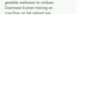
gestelde werkeisen te voldoen.
Daarnaast kunnen training en
coaching op het gebied van
stressreductie en timemanagement
medewerkers leren
om beter met hun energie en tijd om te
gaan.
7. Benadruk het belang van
ontspanning. Geef medewerkers de
ruimte om het werk los te laten en
benadruk het belang van ontspanning.
Stimuleer werknemers bijvoorbeeld om
een wandeling te maken tijdens de lunch
en ondersteun de werk-privébalans van
medewerkers door open te staan voor
flexibele werktijden.
8. Zorg voor een goede werkomgeving
en hulpmiddelen. Maak de